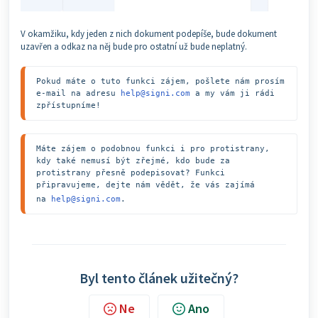
V okamžiku, kdy jeden z nich dokument podepíše, bude dokument
uzavřen a odkaz na něj bude pro ostatní už bude neplatný.
Pokud máte o tuto funkci zájem, pošlete nám prosím 
e-mail na adresu 
help@signi.com
 a my vám ji rádi 
zpřístupníme!
Máte zájem o podobnou funkci i pro protistrany, 
kdy také nemusí být zřejmé, kdo bude za 
protistrany přesně podepisovat? Funkci 
připravujeme, dejte nám vědět, že vás zajímá 
na 
help@signi.com
.
Byl tento článek užitečný?
Ne
Ano