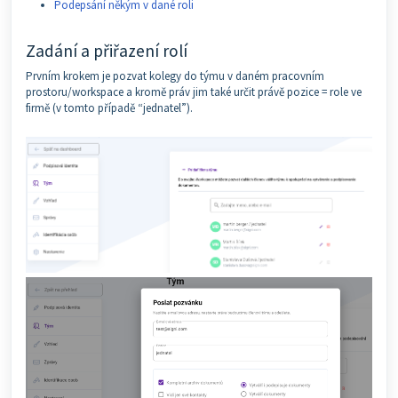
Podepsání někým v dané roli
Zadání a přiřazení rolí
Prvním krokem je pozvat kolegy do týmu v daném pracovním
prostoru/workspace a kromě práv jim také určit právě pozice = role ve
firmě (v tomto případě “jednatel”).