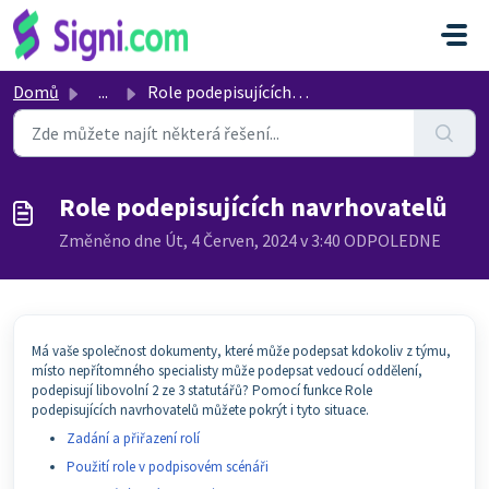
Přeskočit na hlavní obsah
Domů
...
Role podepisujících navrhovatelů
Role podepisujících navrhovatelů
Změněno dne Út, 4 Červen, 2024 v 3:40 ODPOLEDNE
Má vaše společnost dokumenty, které může podepsat kdokoliv z týmu,
místo nepřítomného specialisty může podepsat vedoucí oddělení,
podepisují libovolní 2 ze 3 statutářů? Pomocí funkce Role
podepisujících navrhovatelů můžete pokrýt i tyto situace.
Zadání a přiřazení rolí
Použití role v podpisovém scénáři