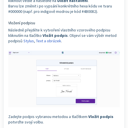
kliknout vedle a následně na
Uložit nastavení
.
Barvu lze změnit i po vypsání konkrétního hexa kódu ve tvaru
#000000 (např. pro indigově modrou je kód #4B0082).
Vložení podpisu
Následně přejděte k vytvoření vlastního vzorového podpisu
kliknutím na tlačítko
Vložit podpis
. Objeví se vám výběr metod
podpisů
Stylus
,
Text a obrázek
.
Zadejte podpis vybranou metodou a tlačítkem
Vložit podpis
potvrďte svojí volbu.