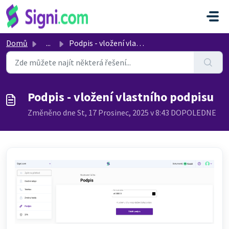
Přeskočit na hlavní obsah
Domů
...
Podpis - vložení vlastního podpisu
Podpis - vložení vlastního podpisu
Změněno dne St, 17 Prosinec, 2025 v 8:43 DOPOLEDNE