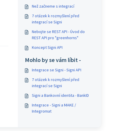
Než začneme s integrací
7 otázek k rozmyšlení před
integrací se Signi
Nebojte se REST API - Úvod do
REST API pro "greenhorns"
Koncept Signi API
Mohlo by se vám líbit -
Integrace se Signi - Signi API
7 otázek k rozmyšlení před
integrací se Signi
Signi a Bankovní identita - BankID
Integrace - Signi a MAKE /
Integromat