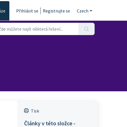
áze
Přihlásit se
Registrujte se
Czech
Tisk
Články v této složce -