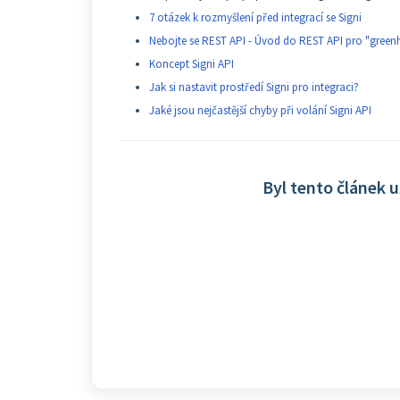
7 otázek k rozmyšlení před integrací se Signi
Nebojte se REST API - Úvod do REST API pro "green
Koncept Signi API
Jak si nastavit prostředí Signi pro integraci?
Jaké jsou nejčastější chyby při volání Signi API
Byl tento článek 