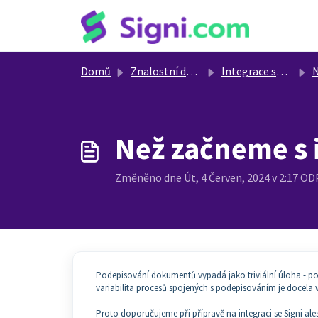
Přeskočit na hlavní obsah
Domů
Znalostní databáze
Integrace se Signi - Signi API
Ne
Než začneme s 
Změněno dne Út, 4 Červen, 2024 v 2:17 
Podepisování dokumentů vypadá jako triviální úloha - po
variabilita procesů spojených s podepisováním je docela v
Proto doporučujeme při přípravě na integraci se Signi al