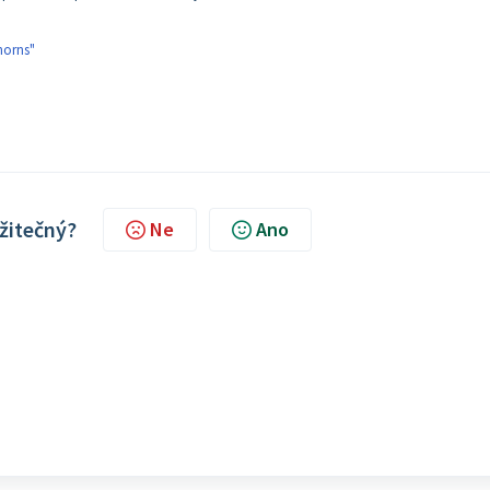
horns"
užitečný?
Ne
Ano