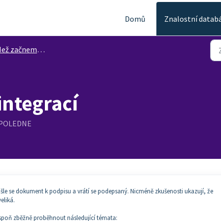
Domů
Znalostní datab
ž začneme s integrací
integrací
ODPOLEDNE
šle se dokument k podpisu a vrátí se podepsaný. Nicméně zkušenosti ukazují, že
eliká.
espoň zběžně proběhnout následující témata: