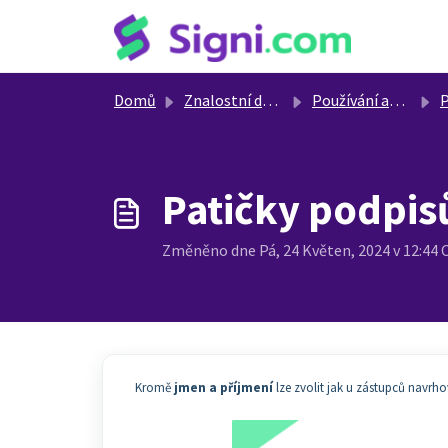
Přeskočit na hlavní obsah
Domů
Znalostní databáze
Používání aplikace z pohledu uživatele
Po
Patičky podpisů
Změněno dne Pá, 24 Květen, 2024 v 12:4
Kromě
jmen a příjmení
lze zvolit jak u zástupců navrho