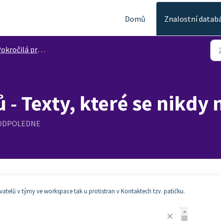
Domů
Znalostní datab
kročilá práce s dokumenty
 - Texty, které se nikdy
4 ODPOLEDNE
vatelů v týmy ve workspace tak u protistran v Kontaktech tzv. patičku.