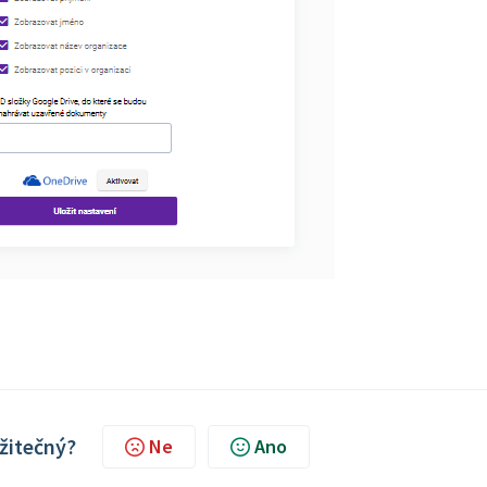
užitečný?
Ne
Ano