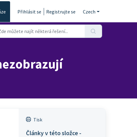
áze
Přihlásit se
Registrujte se
Czech
 nezobrazují
Tisk
Články v této složce -