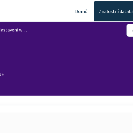
Domů
Znalostní datab
astavení workspace
NE