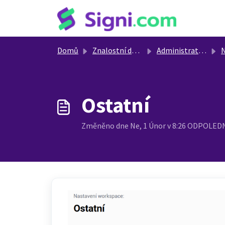
Přeskočit na hlavní obsah
Domů
Znalostní databáze
Administrativní nastavení
N
Ostatní
Změněno dne Ne, 1 Únor v 8:26 ODPOLED