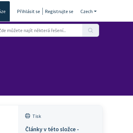
áze
Přihlásit se
Registrujte se
Czech
Tisk
Články v této složce -