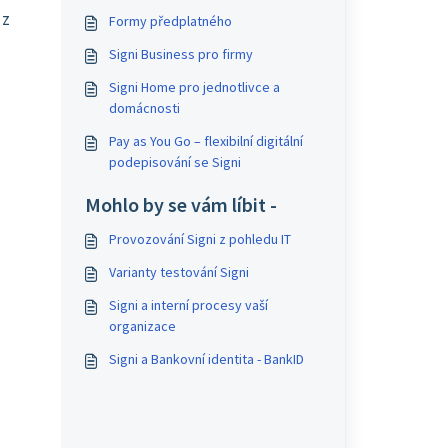
 z
Formy předplatného
Signi Business pro firmy
Signi Home pro jednotlivce a
domácnosti
Pay as You Go – flexibilní digitální
podepisování se Signi
Mohlo by se vám líbit -
Provozování Signi z pohledu IT
Varianty testování Signi
Signi a interní procesy vaší
organizace
Signi a Bankovní identita - BankID