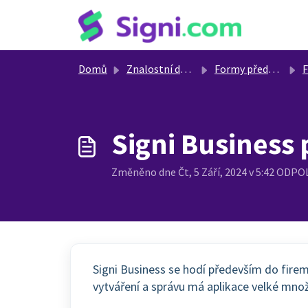
Přeskočit na hlavní obsah
Domů
Znalostní databáze
Formy předplatného
F
Signi Business 
Změněno dne Čt, 5 Září, 2024 v 5:42 ODP
Signi Business se hodí především do fire
vytváření a správu má aplikace velké mno