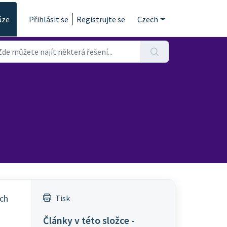
áze
Přihlásit se
Registrujte se
Czech
ich
Tisk
Články v této složce -