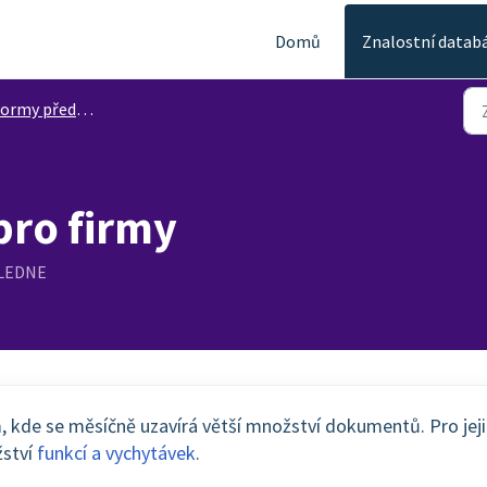
Domů
Znalostní datab
ormy předplatného
pro firmy
OLEDNE
m, kde se měsíčně uzavírá větší množství dokumentů.
Pro jej
žství
funkcí a vychytávek
.