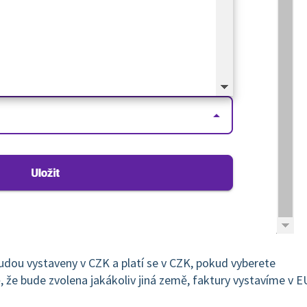
udou vystaveny v CZK a platí se v CZK, pokud vyberete
 že bude zvolena jakákoliv jiná země, faktury vystavíme v E