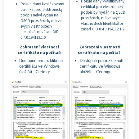
Pokud daný kvalifikovaný
Pokud daný kvalifikovaný
certifikát pro elektronický
certifikát pro elektronický
podpis byl vydán na QSCD
podpis nebyl vydán na
prostředek, má ve svých
QSCD prostředek, má ve
vlastnostech Identifikátor
svých vlastnostech
zásad OID 0.4.0.194112.1.2.
Identifikátor zásad OID
0.4.0.194112.1.0
Zobrazení vlastnosí
Zobrazení vlastností
certifikátu na počítači
certifikátu na počítači
Dostupné pro rozkliknutí
Dostupné pro rozkliknutí
certifikátu ve Windows
certifikátu ve Windows
úložišti - Certmgr.
úložišti - Certmgr.