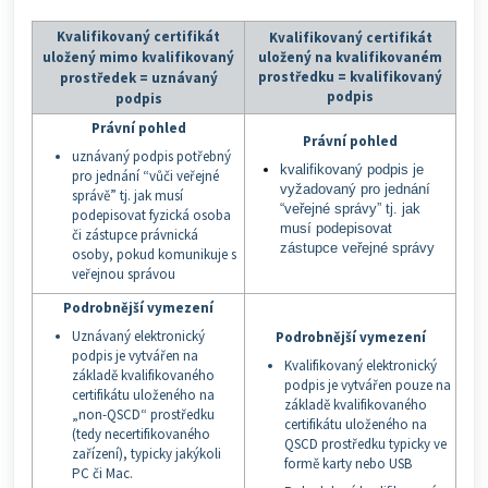
Kvalifikovaný certifikát
Kvalifikovaný certifikát
uložený mimo kvalifikovaný
uložený na kvalifikovaném
prostředku = kvalifikovaný
prostředek = uznávaný
podpis
podpis
Právní pohled
Právní pohled
uznávaný podpis potřebný
kvalifikovaný podpis je
pro jednání “vůči veřejné
vyžadovaný pro jednání
správě” tj. jak musí
“veřejné správy” tj. jak
podepisovat fyzická osoba
musí podepisovat
či zástupce právnická
zástupce veřejné správy
osoby, pokud komunikuje s
veřejnou správou
Podrobnější vymezení
Uznávaný elektronický
Podrobnější vymezení
podpis je vytvářen na
Kvalifikovaný elektronický
základě kvalifikovaného
podpis je vytvářen pouze na
certifikátu uloženého na
základě kvalifikovaného
„non-QSCD“ prostředku
certifikátu uloženého na
(tedy necertifikovaného
QSCD prostředku typicky ve
zařízení), typicky jakýkoli
formě karty nebo USB
PC či Mac.