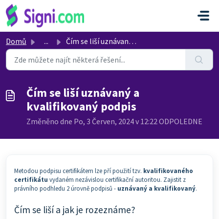
Přeskočit na hlavní obsah
Domů
...
Čím se liší uznávaný a kvalifikovaný podpis
Čím se liší uznávaný a
kvalifikovaný podpis
Změněno dne Po, 3 Červen, 2024 v 12:22 ODPOLEDNE
Metodou podpisu certifikátem lze pří použití tzv.
kvalifikovaného
certifikátu
vydaném nezávislou certifikační autoritou. Zajistit z
právního podhledu 2 úrovně podpisů -
uznávaný a kvalifikovaný
.
Čím se liší a jak je rozeznáme?